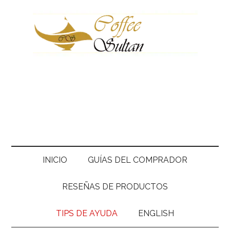
Skip
Skip
Skip
Skip
to
to
to
to
main
secondary
primary
footer
content
menu
sidebar
INICIO
GUÍAS DEL COMPRADOR
RESEÑAS DE PRODUCTOS
TIPS DE AYUDA
ENGLISH