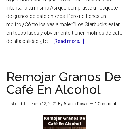
intentarlo tú mismo.Así que compraste un paquete
de granos de café enteros. Pero no tienes un
molino.¿Cómo los vas a moler?Los Starbucks están
en todos lados y obviamente tienen molinos de café
about
de alta calidad.¿Te …
[Read more...]
¿Starbucks
Puede
Moler
Remojar Granos De
Mis
Granos
Café En Alcohol
De
Café?
Last updated
enero 13, 2021
By
Araceli Rosas
1 Comment