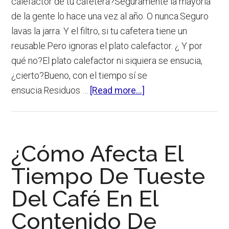
calefactor de tu cafetera?Seguramente la mayoría
de la gente lo hace una vez al año. O nunca.Seguro
lavas la jarra. Y el filtro, si tu cafetera tiene un
reusable.Pero ignoras el plato calefactor. ¿ Y por
qué no?El plato calefactor ni siquiera se ensucia,
¿cierto?Bueno, con el tiempo sí se
about
ensucia.Residuos …
[Read more...]
Cómo
Limpiar
Plato
¿Cómo Afecta El
Calefactor
De
Tiempo De Tueste
Cafetera
Del Café En El
Contenido De