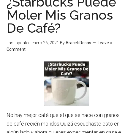
¿Starbucks Puede
Toma
Moler Mis Granos
Café
De Café?
Desp
De
Cena
Last updated
enero 26, 2021
By
Araceli Rosas
Leave a
Comment
No hay mejor café que el que se hace con granos
de café recién molidos.Quizá escuchaste esto en
algún lado y ahora quieres experimentar en casa e