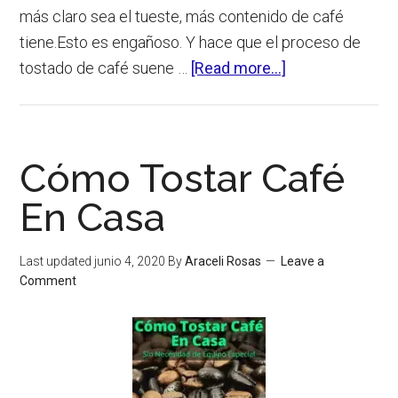
más claro sea el tueste, más contenido de café
tiene.Esto es engañoso. Y hace que el proceso de
about
tostado de café suene …
[Read more...]
¿Cómo
Afecta
El
Cómo Tostar Café
Tiempo
De
En Casa
Tueste
Del
Last updated
junio 4, 2020
By
Araceli Rosas
Leave a
Café
Comment
En
El
Contenido
De