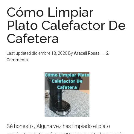
Puede
Cómo Limpiar
Poner
Crema
Plato Calefactor De
Batida
Cafetera
Al
Café?
Last updated
diciembre 18, 2020
By
Araceli Rosas
2
Comments
Sé honesto.¿Alguna vez has limpiado el plato