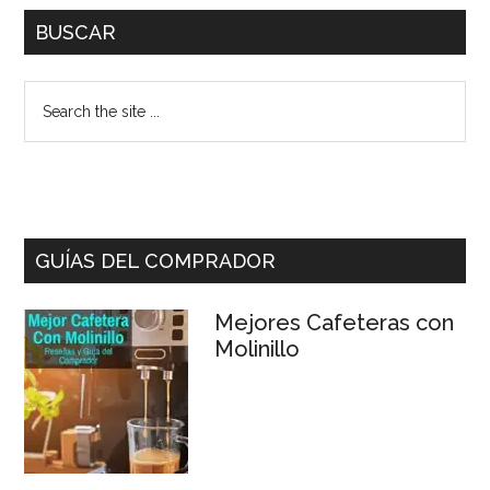
Primary
BUSCAR
Sidebar
Search
the
site
...
GUÍAS DEL COMPRADOR
Mejores Cafeteras con
Molinillo