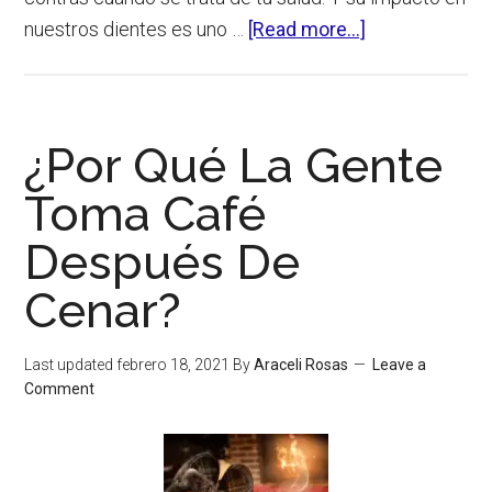
about
nuestros dientes es uno …
[Read more...]
¿El
Café
Es
¿Por Qué La Gente
Malo
Para
Toma Café
Los
Después De
Dientes?
Cenar?
Last updated
febrero 18, 2021
By
Araceli Rosas
Leave a
Comment